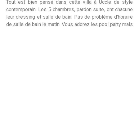
Tout est bien pensé dans cette villa à Uccle de style
contemporain. Les 5 chambres, pardon suite, ont chacune
leur dressing et salle de bain. Pas de problème d’horaire
de salle de bain le matin. Vous adorez les pool party mais
vous habitez en Belgique ? La villa dispose d’une piscine
intérieure avec sauna et hammam. Si vous avez invité trop
de personnes, pas de soucis, un garage pour 6 voitures
est prévu avec bien entendu ses ascenseurs.