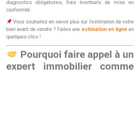
diagnostics obligatoires, frais éventuels de mise en
conformité.
Vous souhaitez en savoir plus sur l’estimation de votre
bien avant de vendre ? Faites une
estimation en ligne
en
quelques clics !
Pourquoi faire appel à un
expert immobilier comme
CAP SUD ?
Vendre un bien en succession est
une étape délicate
,
qui demande une expertise immobilière et une bonne
gestion des démarches administratives.
CAP SUD vous
accompagne à chaque étape
, pour une vente sereine et
réussie.
Une estimation précise
pour vendre au meilleur prix.