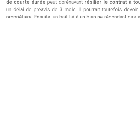
de courte durée
peut dorénavant
résilier le contrat à 
un délai de préavis de 3 mois. Il pourrait toutefois devoi
propriétaire. Ensuite, un bail lié à un bien ne répondant pas
sécurité, d’hygiène et d’habitabilité
serait considér
séparation d’un couple
de locataires, ils devraient informer
poursuit le bail.
Outre ces nouvelles réglementations, 2019 marquera l’arrivé
la
location de chambres d’étudiants
situées en Région Fla
Vous désirez vendre ou acheter ? Prenez contact avec les
e
Estimation gratuite
au 0800/12.822 ou par e-mail via
info@
Photo ©️Unsplash
Part