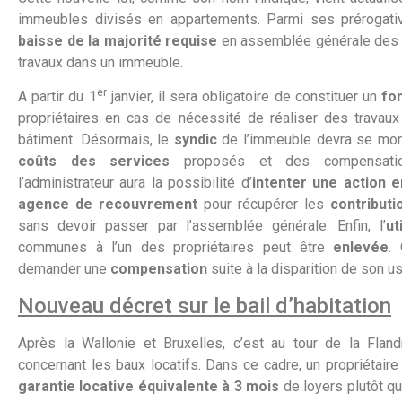
immeubles divisés en appartements. Parmi ses prérogati
baisse de la majorité requise
en assemblée générale des c
travaux dans un immeuble.
er
A partir du 1
janvier, il sera obligatoire de constituer un
fo
propriétaires en cas de nécessité de réaliser des trava
bâtiment. Désormais, le
syndic
de l’immeuble devra se mo
coûts des services
proposés et des compensation
l’administrateur aura la possibilité d’
intenter une action e
agence de recouvrement
pour récupérer les
contribut
sans devoir passer par l’assemblée générale. Enfin, l’
ut
communes à l’un des propriétaires peut être
enlevée
.
demander une
compensation
suite à la disparition de son u
Nouveau décret sur le bail d’habitation
Après la Wallonie et Bruxelles, c’est au tour de la Flan
concernant les baux locatifs. Dans ce cadre, un propriétai
garantie locative équivalente à 3 mois
de loyers plutôt qu