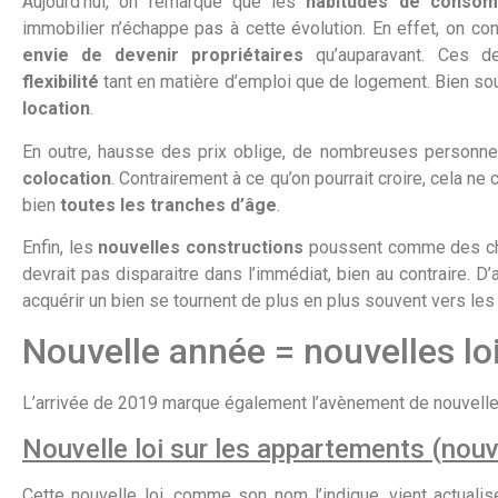
Aujourd’hui, on remarque que les
habitudes de consom
immobilier n’échappe pas à cette évolution. En effet, on c
envie de devenir propriétaires
qu’auparavant. Ces de
flexibilité
tant en matière d’emploi que de logement. Bien souv
location
.
En outre, hausse des prix oblige, de nombreuses personne
colocation
. Contrairement à ce qu’on pourrait croire, cela n
bien
toutes les tranches d’âge
.
Enfin, les
nouvelles constructions
poussent comme des ch
devrait pas disparaitre dans l’immédiat, bien au contraire. D’
acquérir un bien se tournent de plus en plus souvent vers les
Nouvelle année = nouvelles lo
L’arrivée de 2019 marque également l’avènement de nouvelles
Nouvelle loi sur les appartements (nou
Cette nouvelle loi, comme son nom l’indique, vient actualis