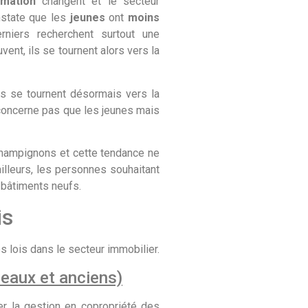
mation
changent et le secteur
onstate que les
jeunes
ont
moins
rniers recherchent surtout une
ent, ils se tournent alors vers la
s se tournent désormais vers la
e concerne pas que les jeunes mais
ampignons et cette tendance ne
ailleurs, les personnes souhaitant
 bâtiments neufs.
is
 lois dans le secteur immobilier.
veaux et anciens)
er la gestion en copropriété des