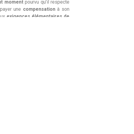
tout moment
pourvu qu’il respecte
r payer une
compensation
à son
 aux
exigences élémentaires de
é comme
nul
. Enfin, en cas de
 le bailleur au sujet de celui qui
e de nouvelles règles concernant
mande.
xperts du groupe Cap-Sud.
cap-sud.com
.
agez - nous sur les réseaux sociaux