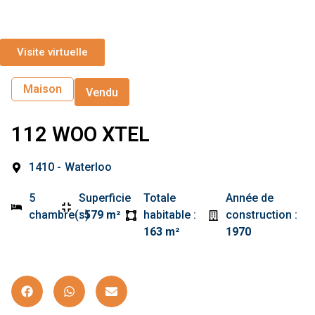
Visite virtuelle
Maison
Vendu
112 WOO XTEL
1410 -
Waterloo
5
Superficie
Totale
Année de
chambre(s)
:
579 m²
habitable :
construction :
163 m²
1970