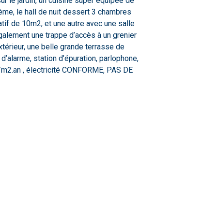
r le jardin, un cuisine super équipée de
me, le hall de nuit dessert 3 chambres
tif de 10m2, et une autre avec une salle
également une trappe d’accès à un grenier
xtérieur, une belle grande terrasse de
d’alarme, station d’épuration, parlophone,
/m2.an , électricité CONFORME, PAS DE