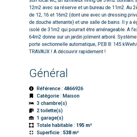
son local wc, un lumineux living de 39m2 donnant su
12m2 avec sa réserve et un bureau de 11m2. Au 2è
de 12, 16 et 16m2 (dont une avec un dressing priva
de douche attenante) et une salle de bains. Il y a 
isolé de 31m2 qui pourrait être aménageable. A l’e
64m2 donne sur un jardin joliment arboré. Système 
porte sectionnelle automatique, PEB B: 145 kWwh
TRAVAUX ! A découvrir rapidement !
Général
Référence : 4866926
Catégorie : Maison
3 chambre(s)
2 toilette(s)
1 garage(s)
Totale habitable :
195 m²
Superficie :
538 m²