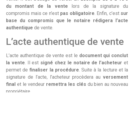
du montant de la vente
lors de la signature du
compromis mais ce n’est
pas obligatoire
. Enfin, c’est
sur
base du compromis que le notaire rédigera l’acte
authentique
de vente.
L’acte authentique de vente
L’acte authentique de vente est le
document qui conclut
la vente
. Il est
signé chez le notaire de l’acheteur
et
permet de
finaliser la procédure
. Suite à la lecture et la
signature de l’acte, l’acheteur procèdera au
versement
final
et le vendeur
remettra les clés
du bien au nouveau
propriétaire.
Vous voulez en savoir plus ou vous souhaitez vous faire
accompagner dans les diverses étapes de la vente
de votre bien ?
Prenez contact avec les experts du groupe Cap-Sud pour