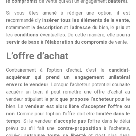
le compromis
de vente qui est un engagement
bilatéral
.
Si vous êtes amené à rédiger une option, il est
recommandé d’y
insérer tous les éléments de la vente
,
notamment la
description
et l’
adresse
du bien, le
prix
et
les
conditions
éventuelles. De cette manière, elle pourra
servir de base à l’élaboration du compromis
de vente.
L’offre d’achat
Contrairement à l’option d’achat, c’est le
candidat-
acquéreur qui prend un engagement unilatéral
envers le vendeur
. Lorsque l’acheteur potentiel souhaite
acquérir un bien, il peut remettre une offre d’achat au
vendeur stipulant le
prix que propose l’acheteur
pour le
bien. Le
vendeur est alors libre d’accepter l’offre ou
non
. Comme pour l’option, l’offre doit être
limitée dans le
temps
. Si le vendeur
n’accepte pas
l’offre dans le délai
prévu ou s’il fait une
contre-proposition
à l’acheteur,
celui-ci
retrouve toute sa liberté
et n’est plus dans